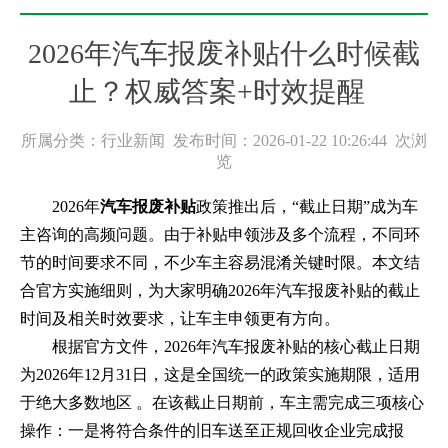
2026年汽车报废补贴什么时候截
止？权威答案+时效提醒
所属分类：行业新闻 发布时间：2026-01-22 10:26:44
次浏
览
2026年
汽车报废补贴
政策推出后，“截止日期”成为车
主咨询的高频问题。由于补贴申领涉及多个流程，不同环
节的时间要求不同，不少车主容易混淆关键时限。本文结
合官方实施细则，为大家明确2026年汽车报废补贴的截止
时间及相关时效要求，让车主申领更有方向。
根据官方文件，2026年汽车报废补贴的核心截止日期
为2026年12月31日，这是全国统一的政策实施期限，适用
于绝大多数地区 。在该截止日期前，车主需完成三项核心
操作：一是将符合条件的旧车送至正规回收企业完成报