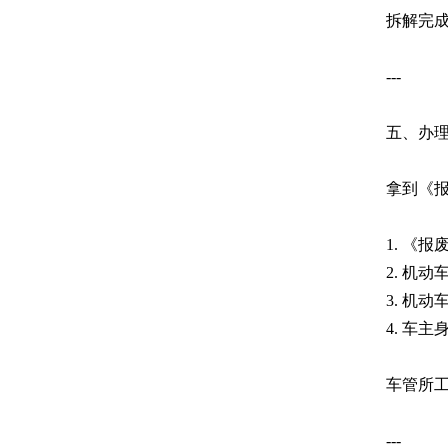
拆解完
---
五、办
拿到《
1. 《
2. 机
3. 机
4. 车
车管所
---