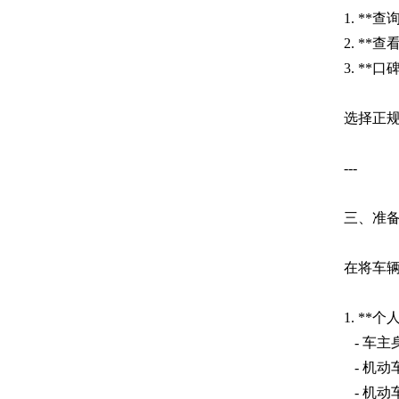
1. *
2. *
3. *
选择正
---
三、准
在将车
1. **
- 车主
- 机动
- 机动