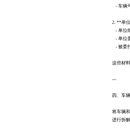
- 车辆
2. **
- 单
- 单位
- 被委
这些材
---
四、车
将车辆
进行拆