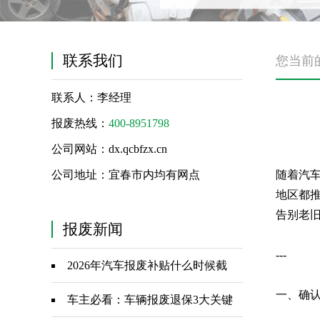
联系我们
您当前
联系人：李经理
报废热线：
400-8951798
公司网站：dx.qcbfzx.cn
公司地址：宜春市内均有网点
随着汽
地区都
告别老
报废新闻
---
2026年汽车报废补贴什么时候截
一、确
止？权威答案+时效提醒
车主必看：车辆报废退保3大关键