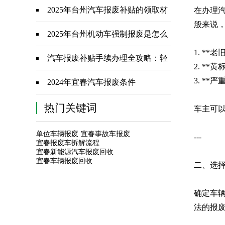
步骤+避坑指南
2025年台州汽车报废补贴的领取材
在办理
般来说
料要哪些？
2025年台州机动车强制报废是怎么
1. *
规定的？
汽车报废补贴手续办理全攻略：轻
2. *
3. *
松领取补贴，告别老旧车辆
2024年宜春汽车报废条件
热门关键词
车主可
单位车辆报废
宜春事故车报废
---
宜春报废车拆解流程
宜春新能源汽车报废回收
宜春车辆报废回收
二、选
确定车
法的报