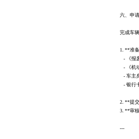
六、申
完成车
1. **
- 《报
- 《机
- 车主
- 银行
2. *
3. *
---